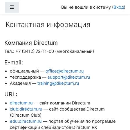
Перейти к основному содержанию
Боковая панель
Вы не вошли в систему (
Вход
)
Контактная информация
Компания Directum
Тел.: +7 (3412) 72-11-00 (многоканальный)
E-mail:
официальный —
office@directum.ru
техподдержка —
support@directum.ru
Академия —
training@directum.ru
URL:
directum.ru
— сайт компании Directum
club.directum.ru
— сайт сообщества Directum
(Directum Club)
edu.directum.ru
— портал обучения по программе
сертификации специалистов Directum RX