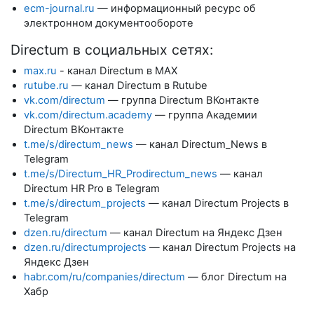
ecm-journal.ru
— информационный ресурс об
электронном документообороте
Directum в социальных сетях:
max.ru
- канал Directum в MAX
rutube.ru
— канал Directum в Rutube
vk.com/directum
— группа Directum ВКонтакте
vk.com/directum.academy
— группа Академии
Directum ВКонтакте
t.me/s/directum_news
— канал Directum_News в
Telegram
t.me/s/Directum_HR_Prodirectum_news
— канал
Directum HR Pro в Telegram
t.me/s/directum_projects
— канал Directum Projects в
Telegram
dzen.ru/directum
— канал Directum на Яндекс Дзен
dzen.ru/directumprojects
— канал Directum Projects на
Яндекс Дзен
habr.com/ru/companies/directum
— блог Directum на
Хабр